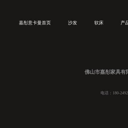
嘉彤意卡曼首页
沙发
软床
产
佛山市嘉彤家具有
电话：180-2