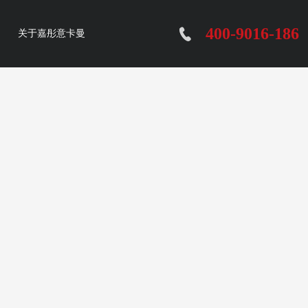
400-9016-186
关于嘉彤意卡曼