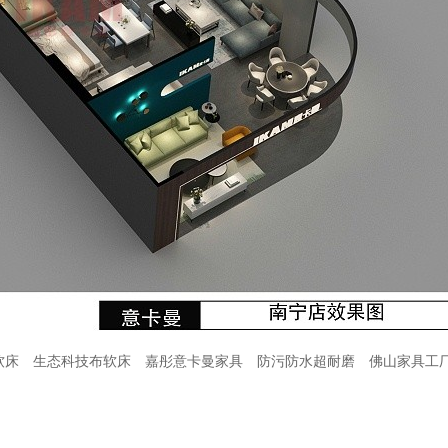
软床
生态科技布软床
嘉彤意卡曼家具
防污防水超耐磨
佛山家具工