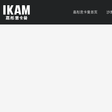
嘉彤意卡曼首页
沙