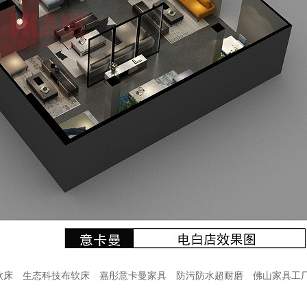
软床
生态科技布软床
嘉彤意卡曼家具
防污防水超耐磨
佛山家具工