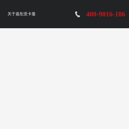
400-9016-186
关于嘉彤意卡曼