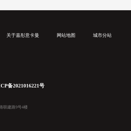
关于嘉彤意卡曼
网站地图
城市分站
CP备2021016221号
头路联建路9号4楼