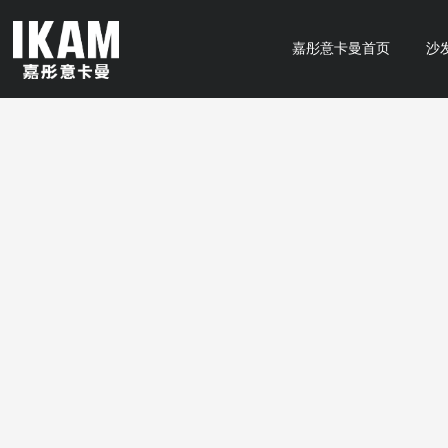
嘉彤意卡曼首页
沙