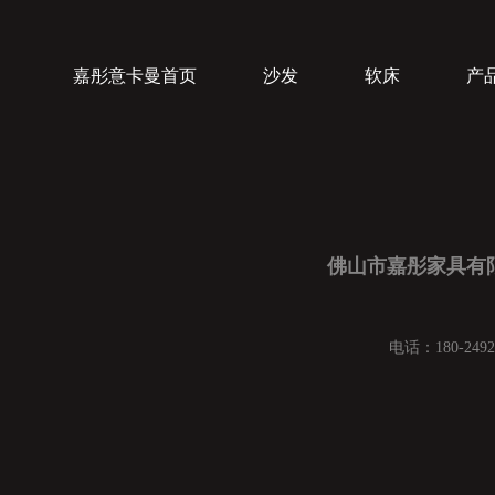
嘉彤意卡曼首页
沙发
软床
产
佛山市嘉彤家具有
电话：180-2