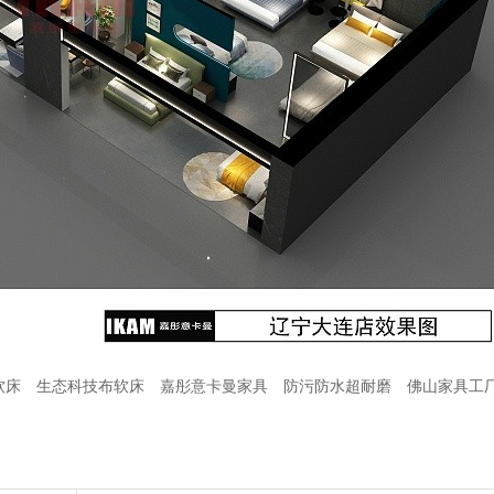
软床
生态科技布软床
嘉彤意卡曼家具
防污防水超耐磨
佛山家具工