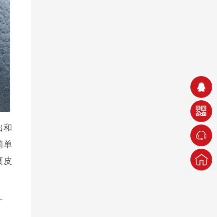
出和
简单
真皮
厂