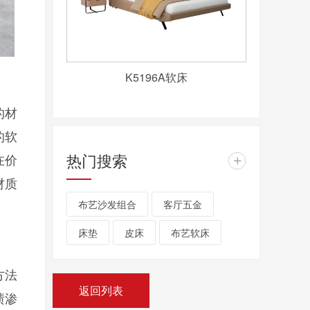
K5196A软床
的材
的软
热门搜索
在价
+
材质
布艺沙发组合
客厅五金
床垫
皮床
布艺软床
方法
返回列表
渍渗