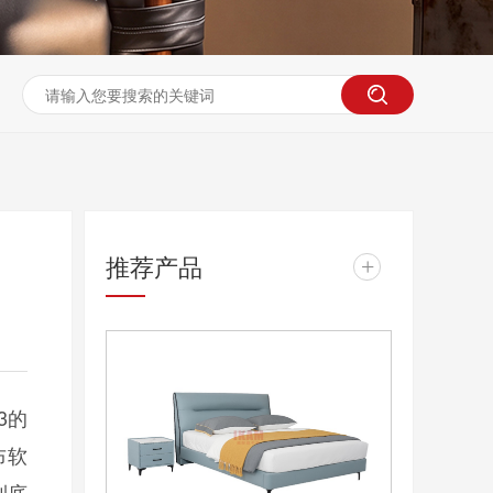
推荐产品
+
3的
布软
到底