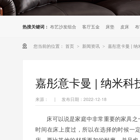
热搜关键词：
布艺沙发组合
客厅五金
床垫
皮床
布
您当前的位置：
首页
新闻资讯
嘉彤意卡曼 | 
>
>
嘉彤意卡曼 | 纳米
来源：
|
发布日期：2022-12-18
床可以说是家庭中非常重要的家具之一
时间在床上度过，所以在选择的时候一
床，要比其他的材质更加的耐磨，并且也