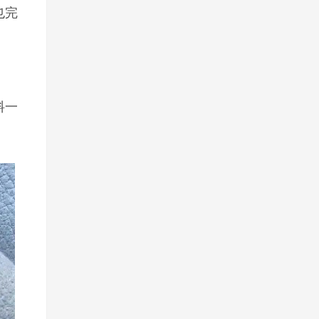
也完
料一