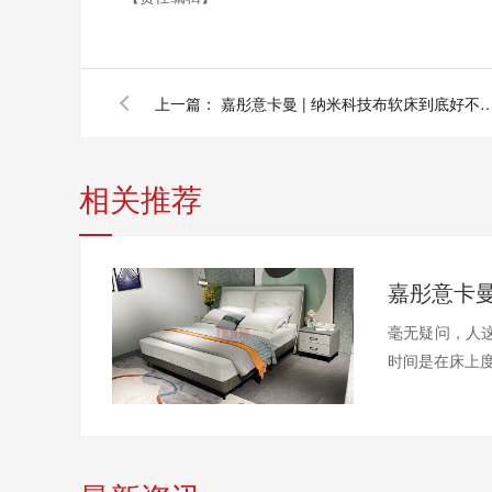
上一篇：
嘉彤意卡曼 | 纳米科技布软床到底
相关推荐
毫无疑问，人这
时间是在床上度